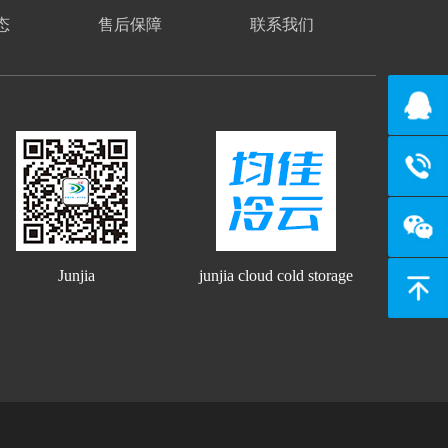
态
售后保障
联系我们
139274
134806
Junjia
junjia cloud cold storage
返回顶