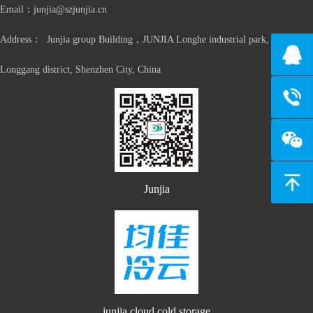
Email：junjia@szjunjia.cn
Address： Junjia group Building，JUNJIA Longhe industrial park, Longxi,
139274
Longgang district, Shenzhen City, China
134806
返回顶
Junjia
junjia cloud cold storage