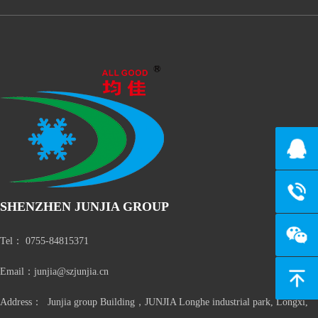
139274
134806
SHENZHEN JUNJIA GROUP
Tel： 0755-84815371
Email：junjia@szjunjia.cn
返回顶
Address： Junjia group Building，JUNJIA Longhe industrial park, Longxi,