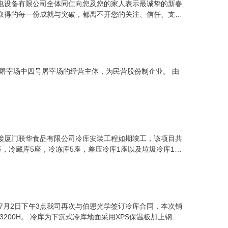
电设备有限公司全体同仁向您及您的家人表示最诚挚的新春
取得的每一份成就与突破，都离不开您的关注、信任、支持
个祥和美满的春节，我司将为“凡是使用我司在保修期以内的
祝您在新的一年里马到功成，更创辉煌。敬请您提供冷库负
圳市均佳机电设备有限公司2013年12月21日
屠宰场中四号屠宰场的经营主体，为民营股份制企业。 由
司承接厦门联华食品有限公司冷库安装工程如期竣工，该项目共
间5座，冷藏库5座，冷冻库5座，差压冷库1座以及垃圾冷库1
中外合资企业，主营无添加调理（即食农产品及水产品）、
品有限公司之前，已于1994年在浙江省宁波市创立了宁波联
本最大最好的超商“伊藤洋华堂”及便利店“7-11”，并独
部返程航班上的机内供餐。 联华食品有限公司对冷库设
的供应商，我司凭借优秀的设计方案、娴熟的安装工艺以及
7月2日下午3点我司再次与伯恩光学签订冷库合同，本次销
成为联华食品有限公司制冷设备供应商可以说是实至名
W*3200H。 冷库为下沉式冷库地面采用XPS保温板加上钢筋
好的保温性能与防止地面漏冷功效。