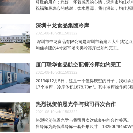
心目中，已是金漆招牌。
尊敬的用户：您好！怀着感恩的心情，深圳市均佳机
祝福和最衷心的感谢，饮水思源，我们深知，均佳所
和参与。值此2014年新春来临之际，为使您度过一
产品”提供一次免费的检查服务，用真情来回报您，
深圳中龙食品集团冷库
责人的联系方式给我们或者直接联系我们。祝商祺！ 深
2021-08-10
vch11503322
深圳市中龙食品有限公司是深圳市新建四大生猪定点
均佳承建的4号屠宰场肉类冷冻库已如约完工。
厦门联华食品航空配餐冷库如约完工
2021-08-10
vch11503322
2013年12月5日，这是一个值得庆贺的日子，我
17个冷库，冷库体积1878.79m³。其中冷库操作
座。 厦门联华食品有限公司成立于2006年，属
航空食品(机内供餐及休闲食品)。在成立厦门联华食
热烈祝贺伯恩光学与我司再次合作
华食品有限公司，厦门联华食品的产品大部分都是直销日
家为日本全日空（ANA）航空公司供应其从中国全
2021-08-10
vch11503322
备供应商的选择有着严格要求。在众多初步符合要求
热烈祝贺伯恩光学与我司再次达成良好的合作关系。 
完美的售后服务和成功案例脱颖而出。 我司能够
售冷库为高低温冷库一套外形尺寸：18250L*8450
归。近年来，均佳加大对技术...
混凝土浇注而成，XPS保温采用交错拼接工艺具有良