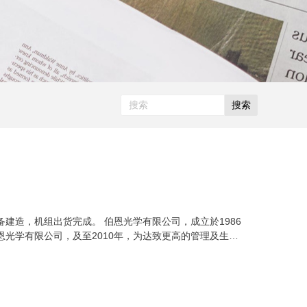
搜索
备建造，机组出货完成。 伯恩光学有限公司，成立於1986
光学有限公司，及至2010年，为达致更高的管理及生产
拥超过一百万平方米的厂房面积及十万名职员，各种高端生
於九十年代已为世界级的名牌手表提供面板保护玻璃，其市
足面板保护玻璃，从试产到大量并广泛采用之间，不过短短
精神，富士和伯恩两个名字，在各个世界级手机品牌的客户