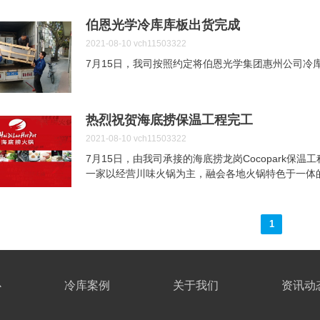
伯恩光学冷库库板出货完成
2021-08-10
vch11503322
7月15日，我司按照约定将伯恩光学集团惠州公司冷
热烈祝贺海底捞保温工程完工
2021-08-10
vch11503322
7月15日，由我司承接的海底捞龙岗Cocopark保
一家以经营川味火锅为主，融会各地火锅特色于一体
顾客至上”的理念，以创新为核心，改变传统的标准
提供愉悦的用餐服务。
1
心
冷库案例
关于我们
资讯动