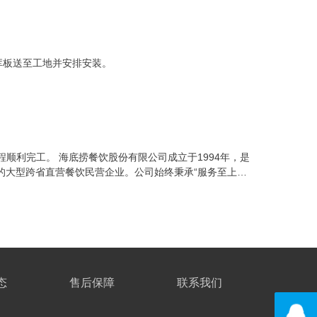
库板送至工地并安排安装。
温工程顺利完工。 海底捞餐饮股份有限公司成立于1994年，是
的大型跨省直营餐饮民营企业。公司始终秉承“服务至上、
化、单一化的服务，提倡个性化的特色服务，致力于为顾客
态
售后保障
联系我们
139274