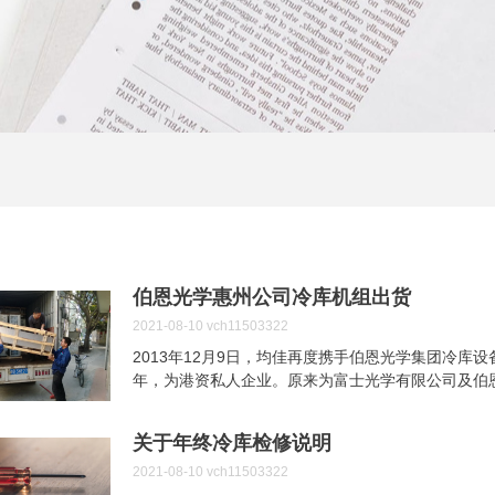
伯恩光学惠州公司冷库机组出货
2021-08-10
vch11503322
2013年12月9日，均佳再度携手伯恩光学集团冷库设
年，为港资私人企业。原来为富士光学有限公司及伯恩
效益，正式整合为伯恩光学有限公司。本公司现时坐
产设备更不计其数。起家於手表面板玻璃的伯恩，早
关于年终冷库检修说明
占额为全球第一位。及至2001年，手机行业开始涉
两三年之间。凭藉不断创新，不断改进及不断求变的
2021-08-10
vch11503322