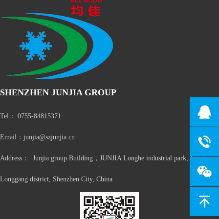
SHENZHEN JUNJIA GROUP
139274
Tel： 0755-84815371
Email：junjia@szjunjia.cn
134806
Address： Junjia group Building，JUNJIA Longhe industrial park, Longxi,
Longgang district, Shenzhen City, China
返回顶