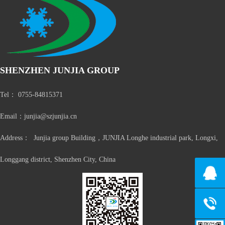
SHENZHEN JUNJIA GROUP
Tel： 0755-84815371
Email：junjia@szjunjia.cn
Address： Junjia group Building，JUNJIA Longhe industrial park, Longxi,
Longgang district, Shenzhen City, China
135101
153075