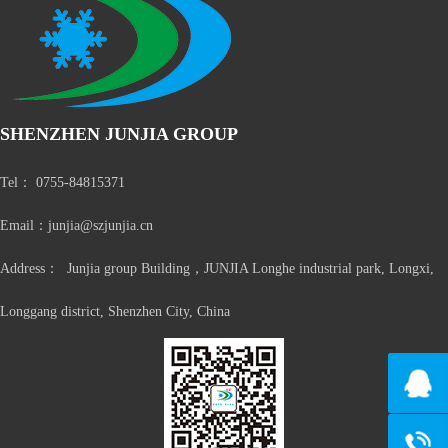
SHENZHEN JUNJIA GROUP
Tel： 0755-84815371
Email：junjia@szjunjia.cn
Address： Junjia group Building，JUNJIA Longhe industrial park, Longxi,
Longgang district, Shenzhen City, China
135101
153075